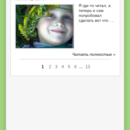
Я где-то читал, а
теперь и сам
попробовал
сделать вот что. ...
Читать полностью »
1
2
3
4
5
6
...
13