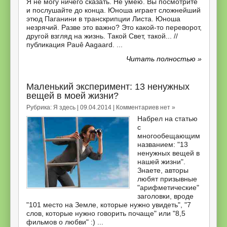
Я не могу ничего сказать. Не умею. Вы посмотрите
и послушайте до конца. Юноша играет сложнейший
этюд Паганини в транскрипции Листа. Юноша
незрячий. Разве это важно? Это какой-то переворот,
другой взгляд на жизнь. Такой Свет, такой... //
публикация Pauê Aagaard. ...
Читать полностью »
Маленький эксперимент: 13 ненужных
вещей в моей жизни?
Рубрика:
Я здесь
| 09.04.2014 |
Комментариев нет »
Набрел на статью
с
многообещающим
названием: "13
ненужных вещей в
нашей жизни".
Знаете, авторы
любят призывные
"арифметические"
заголовки, вроде
"101 место на Земле, которые нужно увидеть", "7
слов, которые нужно говорить почаще" или "8,5
фильмов о любви" :) ...