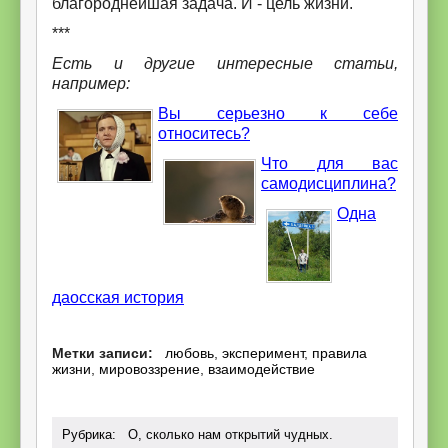
благороднейшая задача. И - цель жизни.
***
Есть и другие интересные статьи,
например:
Вы серьезно к себе
относитесь?
Что для вас
самодисциплина?
Одна
даосская история
Метки записи:
любовь
,
эксперимент
,
правила
жизни
,
мировоззрение
,
взаимодействие
Рубрика:
О, сколько нам открытий чудных
.